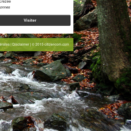
Erezée
sonnes
Visiter
érales
|
Disclaimer
| © 2015 citizencom.com