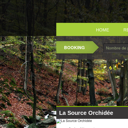
HOME
R
BOOKING
La Source Orchidée