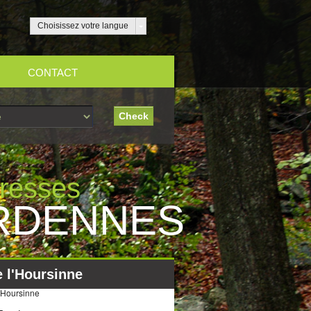
Choisissez votre langue
CONTACT
resses
RDENNES
e l'Hoursinne