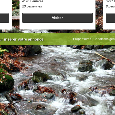
4190 Ferrières
6997 
20 personnes
8 per
Visiter
Propriétaires
|
Conditions gén
r insérer votre annonce.