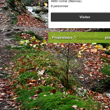
4950 Ovifat (Waimes)
8 personnes
Visiter
Propriétaire ?
Contactez-nous
pou