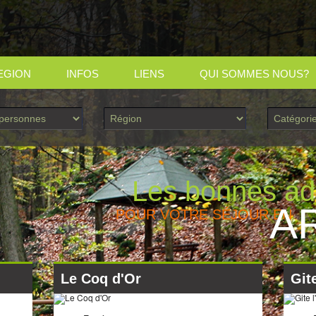
EGION
INFOS
LIENS
QUI SOMMES NOUS?
Les bonnes ad
A
POUR VOTRE SÉJOUR EN
Le Coq d'Or
Git